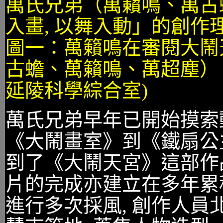
萬氏兄弟（萬籟鳴、萬古
入畫, 以舞入動」的創作
圖一：萬籟鳴在審閱大鬧天
古蟾、萬籟鳴、萬超塵） 
延陵科學綜合室)
萬氏兄弟早年已開始摸索
《大鬧畫室》到《鐵扇公
到了《大鬧天宮》這部作品
片的完成亦建立在多年累
進行多次採風, 創作人