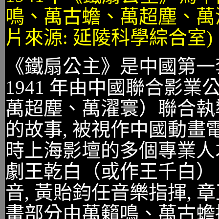
鳴、萬古蟾、萬超塵、萬濯
片來源: 延陵科學綜合室)
《鐵扇公主》是中國第一套
1941 年由中國聯合影
萬超塵、萬濯寰）聯合執
的故事, 被視作中國動
時上海影壇的多個專業人
劇王乾白（或作王千白）
音, 黃貽鈞任音樂指揮,
畫部分由萬籟鳴、萬古蟾擔