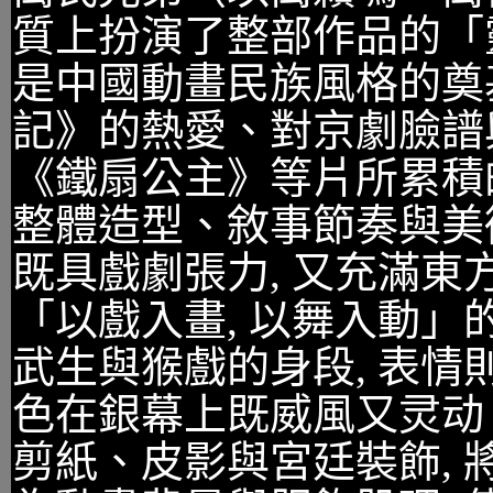
質上扮演了整部作品的「靈
是中國動畫民族風格的奠
記》的熱愛、對京劇臉譜
《鐵扇公主》等片所累積
整體造型、敘事節奏與美
既具戲劇張力, 又充滿東
「以戲入畫, 以舞入動
武生與猴戲的身段, 表情
色在銀幕上既威風又灵动
剪紙、皮影與宮廷裝飾,