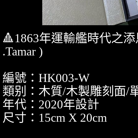
🔺1863年運輸艦時代之添馬艦徽
.Tamar )
編號：HK003-W
類别：木質/木製雕刻面/
年代：2020年設計
尺寸：15cm X 20cm