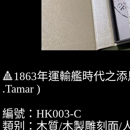
🔺1863年運輸艦時代之添馬艦
.Tamar )
編號：HK003-C
類别：木質/木製雕刻面/