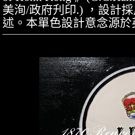
美洵/政府刋印.) ，設計
述。本單色設計意念源於
H