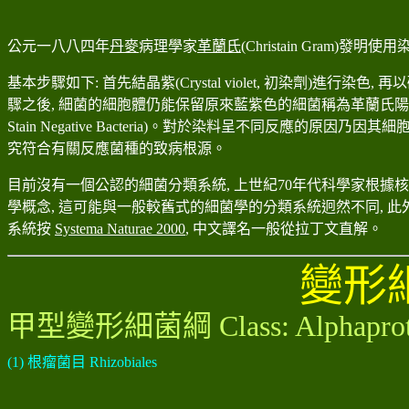
公元一八八四年
丹麥
病理學家
革蘭氏
(Christain Gram)
發明使用
基本步驟如下
:
首先結晶紫
(Crystal violet,
初染劑
)
進行染色
,
再以
驟之後
,
細菌的細胞體仍能保留原來藍紫色的細菌稱為革蘭氏陽
Stain Negative Bacteria)
。對於染料呈不同反應的原因乃因其細
究符合有關反應菌種的致病根源。
目前沒有一個公認的細菌分類系統, 上世紀70年代科學家根據
學概念, 這可能與一般較舊式的細菌學的分類系統迥然不同, 此
系統按
Systema Naturae 2000
, 中文譯名一般從拉丁文直解
。
變形
甲型
變形細菌綱
Class: Alphapro
(1)
根瘤菌目
Rhizobiales