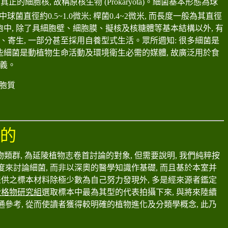
有真正的細胞核
,
故稱原核生物
(Prokaryota)
。細菌基本形態為球
中球菌直徑約
0.5~1.0
微米
;
桿菌
0.4~2
微米
,
而長度一般為其直徑
胞中
,
除了具細胞壁、細胞膜、擬核及核糖體等基本結構以外
,
有
、寄生
,
一部分甚至採用自養型式生活。眾所週知
:
很多細菌是
些細菌是動植物生命活動及環境衛生必需的媒體
,
故廣泛用於食
義。
胞質
目的
物類群
,
為延陵植物志卷首討論的對象
,
但需要說明
,
我們純粹按
度來討論細菌
,
而非以深奧的醫學知識作基礎
,
而且基於本室并
提供之標本材料除極少數為自己努力發現外
,
多是經來源者鑑定
陵格物研究組
選取標本中最為其型的代表拍攝下來
,
與將來陸續
通參考
,
從而使讀者獲得較明確的植物進化及分類學概念
,
此乃