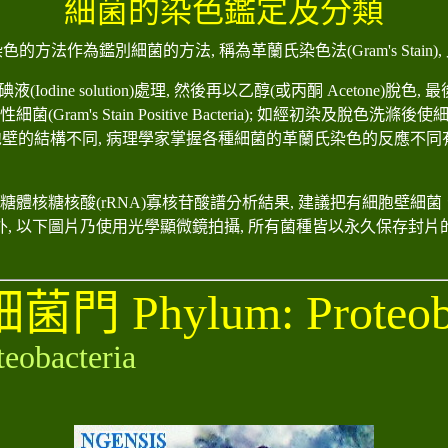
細菌的染色鑑定及分類
染色的方法作為鑑別細菌的方法
,
稱為革蘭氏染色法
(Gram's Stain),
碘液
(Iodine solution)
處理
,
然後再以乙醇
(
或丙酮
Acetone)
脫色
,
最
性細菌
(Gram's Stain Positive Bacteria);
如經初染及脫色洗滌後使
胞壁的結構不同
,
病理學家掌握各種細菌的革蘭氏染色的反應不同
核糖體核糖核酸(rRNA)寡核苷酸譜分析結果, 建議把有細胞壁
外,
以下圖片乃使用光學顯微鏡拍攝
,
所有菌種皆以永久保存封片
細菌門
Phylum: Proteob
teobacteria