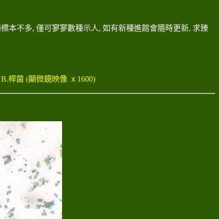
標本不多, 僅可寥寥數種示人, 如有新種進館會隨時更新, 求臻
 B.桿菌 (顯微鏡映像
x
1600)