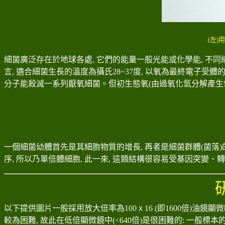
(左
細菌廣泛存在於地球各處
,
它們的能量一般光能或化學能
,
不同
言
,
適合細菌生長的溫度為攝氏
28~37
度
,
以氧為最終電子受體
分子能殺滅一系列厭氧細菌。但初生態氧
(
由過氧化氫分解產生
一個細菌幼體首先是其細胞物質的增長, 再者是細菌群體(菌落)的
序, 所以乃單倍體細胞, 此一來, 這類結構很容易受基因突變
以下提供圖片一般採用放大倍率為100
x
16 (即1600倍)油
較為困難, 故此在低倍顯微鏡中(<640倍)是很困難的: 一般