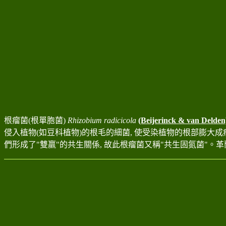
根瘤菌(根單胞菌)
Rhizobium radicicola
(Beijerinck & van Delden
侵入植物(如豆科植物)的根毛的細菌, 使受染植物的根部膨大成
們形成了"雙羸"的共生關係, 故此根瘤菌又稱"共生固氮菌"
。革蘭