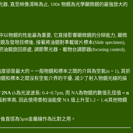
器, 直至映像清晰為止, 100
x
物鏡為光學顯微鏡的最強放大的
中以物鏡的性能最為重要
,
它直接影響顯微鏡的分辯能力
,
顯微
物鏡及發現目標後
,
接著將油鏡對準載玻片標本
(Slide specimen),
把油鏡旋回原處
,
調節聚光器
、載物台調節器(focusing control),
強度卻是最大的
。一般物鏡和標本之間的介與為空氣
(n = 1),
其折
物鏡和標本之間沒有空氣介界的干擾
,
減少了射入物鏡光線的損
/ 2NA
(λ
為光波波長
: 0.4~0.7μm,
而
NA
為物鏡的數值孔徑值
= n
風射率高
,
因此使用香柏油能使
NA
值上升至
1.2 ~ 1.4(
其他物鏡
置一後直徑為
5μm
金屬線作為比對之用
。