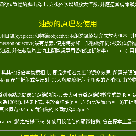
), 使細菌的位置隱約顯出為止, 之後依次增加放大倍數, 并應適當調節聚光
油
鏡的原理及使用
鏡(eyepiece)和物鏡(objective)兩組透鏡協調完成放大標本
,
其
on objective)最
有
意義
,
使用時亦和一般物鏡不同
:
被較低倍
油鏡
,
并在載玻片上滴上顯微鏡專用香柏油
(
折射率
n = 1.515),
再
,
與其他低倍率物鏡相比
,
要提供相若亮度的觀察效果
,
所需光照
不同而產生折射或全反射
,
加入與玻璃折射率相似的香柏油
,
由於
辯別兩點之間最少距離的能力
,
最大可分辯距離的數學式為
R =
λ
大為
120
度
),
根據上式
,
由於香柏油
(n = 1.515)
比空氣
( n = 1.0)
的折
鏡其
R
值為
0.4μm;
而油鏡的
R
值約為
0.2μm
。
 camera)將之拍攝下來, 如使用較低倍的顯微拍攝, 會在標本上