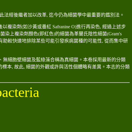
此法經後繼者加以改革
,
迄今仍為細菌學中最重要的鑑別法。
後以複染劑
(
如沙黃或番紅
Safranine O)
進行再染色
,
經過上述步
細菌染上複染劑顏色
(
即紅色
)
的細菌為革蘭氏陰性細菌
(Gram's
有助較快速地排除某些可能引發疾病菌種的可能性
,
從而集中研
細菌、無細胞壁細菌及藍綠藻合稱為真細菌。本卷採用最新的分類
的標本
,
故此
,
細菌的外觀或許與活性個體略有差異
。
本志的分類
acteria