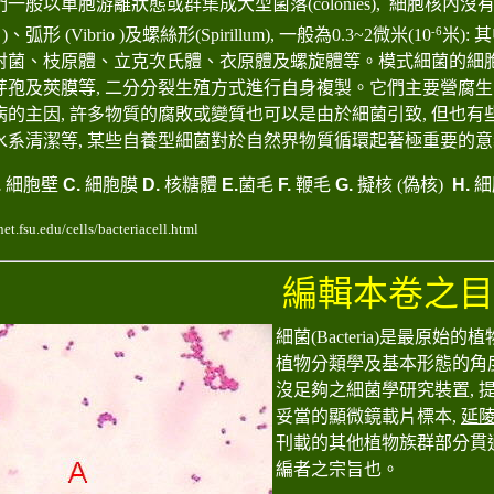
們一般以單胞游離狀態或群集成大型菌落
(colonies),
細胞核內沒
-6
 )
、弧形
(Vibrio )
及螺絲形
(Spirillum),
一般為
0.3~2
微米
(10
米
):
其
射菌、枝原體、立克次氏體、衣原體及螺旋體等。模式細菌的細
芽孢及莢膜等
,
二分分裂生殖方式進行自身複製。它們主要營腐生
病的主因
,
許多物質的腐敗或變質也可以是由於細菌引致
,
但也有
水系清潔等
,
某些自養型細菌對於自然界物質循環起著極重要的意
.
細胞壁
C.
細胞膜
D.
核糖體
E.
菌毛
F.
鞭毛
G.
擬核 (偽核)
H.
細
et.fsu.edu/cells/bacteriacell.html
編輯本卷之
細菌
(Bacteria)
是最原始的植
植物分類學及基本形態的角
沒足夠之細菌學研究裝置
,
妥當的顯微鏡載片標本
,
延
刊載的其他植物族群部分貫
編者之宗旨也。