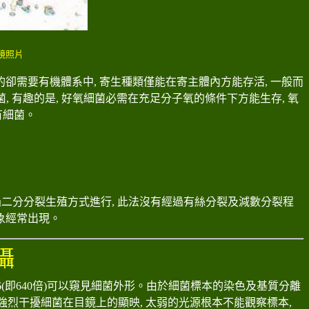
鏡照片
的卻需要有機體系中
,
寄生種類僅能在寄主體內方能存活
,
一般而
菌
,
有趣的是
,
好氧細菌必需在充足分子氧的條件下方能生存
,
氧
有細菌。
二分分裂生殖方式進行, 此法沒有經過有絲分裂及減數分裂程
象經常出現
。
攝
6(即640倍)可以窺見細菌外形
。由於細菌標本的染色及基質分離
, 強烈干擾細菌在目鏡上的顯映, 太弱的光源根本不能觀察標本,