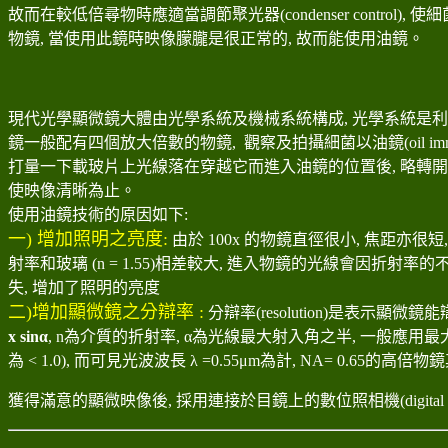
故而在較低倍尋物時應適當調節聚光器(condenser control
物鏡, 當使用此鏡時映像朦朧是很正常的, 故而能使用油鏡
。
現代光學顯微鏡大體由光學系統及機械系統構成
,
光學系統是利用目
鏡一般配有四個放大倍數的物鏡
,
觀察及拍攝細菌以油鏡(oil immersi
打量一下載玻片上光線落在穿越它而進入油鏡的位置後
,
略轉開
使映像清晰為止
。
使用油鏡技術的原因如下:
一) 增加照明之亮度:
由於
100
x
的物鏡直徑很小
,
焦距亦很短
射率和玻璃
(n = 1.55)
相差較大
,
進入物鏡的光線會因折射率的
失
,
增加了照明的亮度
二)增加顯微鏡之分辯率 :
分辯率
(resolution)
是表示顯微鏡能
x sinα
, n
為介質的折射率
, α
為光線最大射入角之半
,
一般應用最
為
< 1.0),
而可見光波波長
λ =0.55μm
為計
, NA= 0.65
的高倍物
獲得滿意的顯微映像後, 採用連接於目鏡上的數位照相機(digital