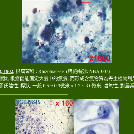
), 1902
, 根瘤菌科 :
Rhizobiaceae
(
館藏編號: NBA-007)
瘤狀, 根瘤菌能固定大氣中的氮氣, 而形成含氮物質為寄主植物利用
氏陰性, 桿狀, 一般 0.5 ~ 0.9微米 x 1.2 ~ 3.0微米, 嗜氧性,