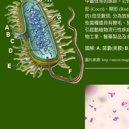
中最低等的族群。它
形
(Cocci)
、桿形
(Rod
的
1
倍至數倍
,
分為放
些菌種還貝有鞭毛、
引起動植物流行性疾
物工業、醫藥製品及
圖解:
A.
菌囊(莢膜)
B
圖片來源
: http://micro.magn