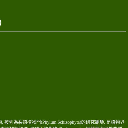
)
物
,
被列為裂殖植物門
(Phylum Schizophyta)
的研究範疇
,
是植物界