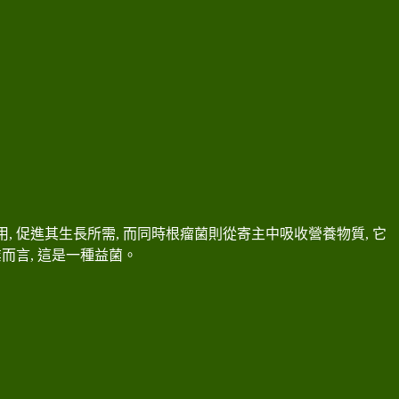
, 促進其生長所需, 而同時根瘤菌則從寄主中吸收營養物質, 它
 對農業而言, 這是一種益菌。