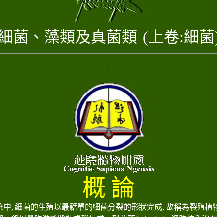
細菌、藻類及真菌類
(上卷:細菌
N
概 論
統中
,
細菌的生殖以最籍單的細菌分裂的形狀完成
,
故稱為裂殖植