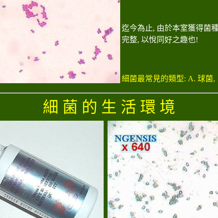
迄今為止, 由於本室獲得菌種
完整, 以悅同好之趣也!
細菌最常見的類型: A. 球菌,
細 菌 的 生 活 環 境