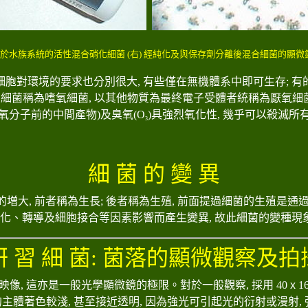
)用於水族系統的活性混合硝化細菌 (右) 經純化及與保存劑分離後混合細菌的顯微
細胞對環境的要求也分別很大
,
有些僅在無機體系中即可生存
;
有
的細菌稱為嗜氧細菌
,
以其他物質為最終電子受體者統稱為厭氧細
氧分子前的中間產物
)
及臭氧
(O
)
具強烈氧化性
,
幾乎可以殺滅所
3
細 菌 的 變 異
増大, 前者稱為生長; 後者稱為生殖,
前面提過細菌的生殖是通過
、轉化、轉導及細胞接合等因素影響而產生變異, 故此細菌的變種現
研 習 細 菌: 菌落的顯微觀察及拍
鏡顯微映像, 這亦是一般光學顯微鏡的極限。對於一般觀察, 採用 40
x
1
標本的主體著色較淺, 甚至接近透明, 因為強光可引起光的衍射或漫射