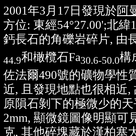
2001
年
3
月
17
日發現於
阿
方位
:
東經
54°27.00';
北緯
1
鈣長石的角礫岩碎片
,
由
和橄欖石
Fa
構
44.9
30.6-50.0
佐法爾
490
號的礦物學性
近
,
且發現地點也很相近
,
原隕石剝下的極微少的天
2mm,
顯微鏡圖像明顯可
克
,
其他碎塊藏於
漢柏塞