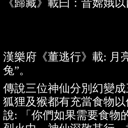
《歸藏》載曰：昔嫦娥以
漢樂府《董逃行》載: 月
兔”。
傳說三位神仙分別幻變成
狐狸及猴都有充當食物以
說: 「你們如果需要食物