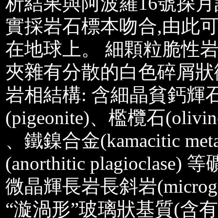
析結果與阿波羅16號探月計畫(App
實採岩石標本吻合,由此
在地球上。 細顆粒脆性岩
夾雜有分散的白色碎屑狀
岩相結構: 含細晶貧鈣輝石 (l
(pigeonite)、檻欖石(olivi
、鐵鎳合金(kamacitic met
(anorthitic plagio
微晶輝長岩長斜岩(microga
“漩渦形”玻璃狀基質(含