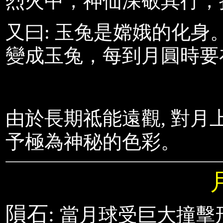
烈火中，神仙深敬其行，
又曰: 玉兔是嫦娥的化
變成玉兔，每到月圓時要
由於長期祗能遠觀
, 對月
予極為神秘的色彩
。
隕石:
當月球受巨大撞擊