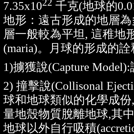
22
7.35x10
千克(
地球的
0.
地形：遠古形成的地層為
層一般較為平坦
,
這稚地
(maria)
。月球的形成的詮
1)
擄獲說
(Capture Model):
2)
撞擊說
(Collisonal Ejec
球和地球類似的化學成份
量地殼物質脫離地球
,
其
地球以外自行吸積
(accreti