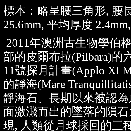
標本：略呈腰三角形, 腰長: 2
25.6mm, 平均厚度 2.4mm
2011年澳洲古生物學伯格拉斯姆
部的皮爾布拉(Pilbar
11號探月計畫(Applo XI Mi
的靜海(Mare Tranquillita
靜海石。長期以來被認為
面激濺而出的墜落的隕石
現, 人類從月球採回的三