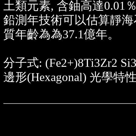
土類元素, 含鈾高達0.01
鉛測年技術可以估算靜海
質年齡為為37.1億年。
分子式: (Fe2+)8Ti3Zr2 Si
邊形(Hexagonal) 光學特性