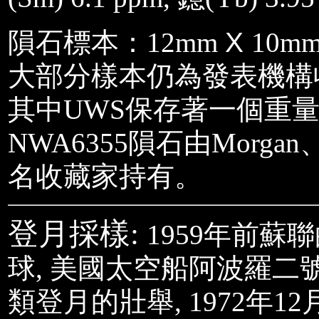
隕石標本：12mm
X
10m
大部分樣本仍為發表機構收
其中UWS保存著一個重量為
NWA6355隕石由Morgan、
名收藏家持有。
登月採樣:
1959年前蘇聯
球, 美國太空船阿波羅二號(A
類登月的壯舉, 1972年