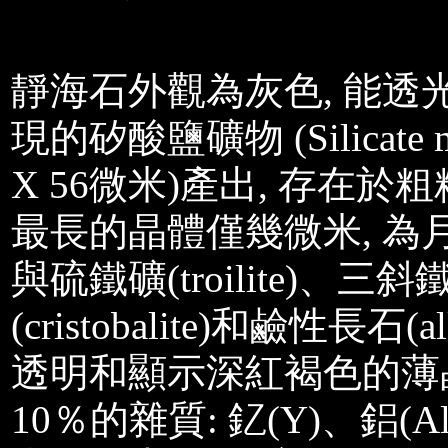
靜海石外觀為灰色, 能透
現的矽酸鹽礦物 (Silicate mine
X 56微米)產出, 存
最長的晶體僅幾微米, 為
與硫鐵礦(troilite)、三斜鐵
(cristobalite)和鹼性長石
透明和顯示深紅褐色的薄
10％的雜質: 釔(Y)、鋁(A