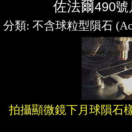
佐法爾
490
號
分類
:
不含球粒型隕石
(
Ac
拍攝顯微鏡下月球隕石樣