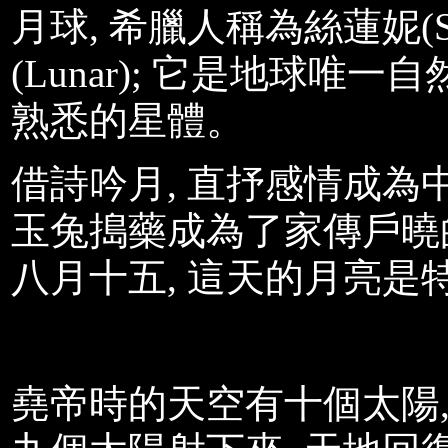
月球
,
希臘人稱為絲蓮妮
(
(Lunar);
它是地球唯一自
熟悉的星體
。
借詩吟月
,
直抒感情成為
玉兔搗藥成為了家傳戶曉
八月十五, 這天的月亮是
堯帝時的天空有十個太陽