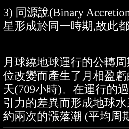
3)
同源說
(Binary Accretio
星形成於同一時期
,
故此
月球繞地球運行的公轉周
位改變而產生了
月相
盈虧
天
(709
小時
)
。在運行的過
引力的差異而形成地球水
約兩次的漲落潮
(
平均周