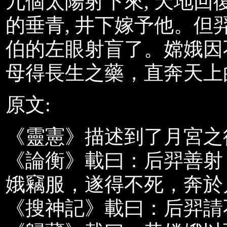
九個太陽射下來, 天地回
的垂青, 井下嫁予他。
伯的左眼射盲了。嫦娥因
母得長生之藥，直奔天上
原文:
《靈憲》描述到了月宮之
《論衡》載曰：后羿善射
娥竊服，遂得不死，奔於
《搜神記》載曰：后羿請