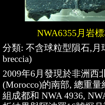
NWA6355
月岩標
分類
:
不含球粒型隕石,
月
breccia)
2009年6月發現於非洲西北部(N
(Morocco)的南部, 
組成都和 NWA 4936, NW