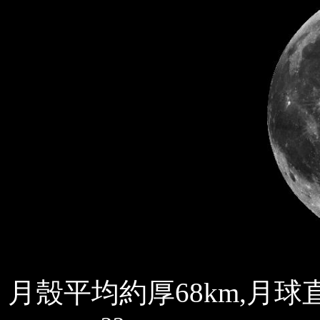
月殼平均約厚
68km,
月球