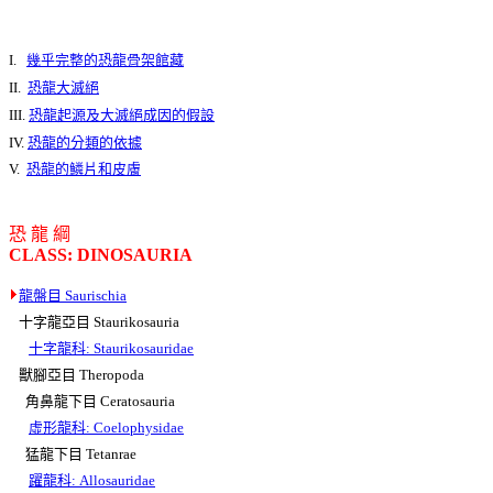
I.
幾乎完整的恐龍骨架館藏
II.
恐龍大滅絕
III.
恐龍起源及大滅絕成因的假設
IV.
恐龍的分類的依據
V.
恐龍的鱗片和皮膚
恐 龍 綱
CLASS: DINOSAURIA
龍盤目 Saurischia
十字龍亞目 Staurikosauria
十字龍科: Staurikosauridae
獸腳亞目 Theropoda
角鼻龍下目 Ceratosauria
虛形龍科: Coelophysidae
猛龍下目 Tetanrae
躍龍科: Allosauridae