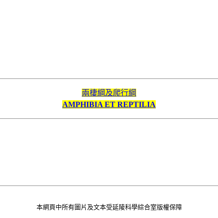
兩棲綱及爬行綱
AMPHIBIA ET REPTILIA
本網頁中所有圖片及文本受延陵科學綜合室版權保障