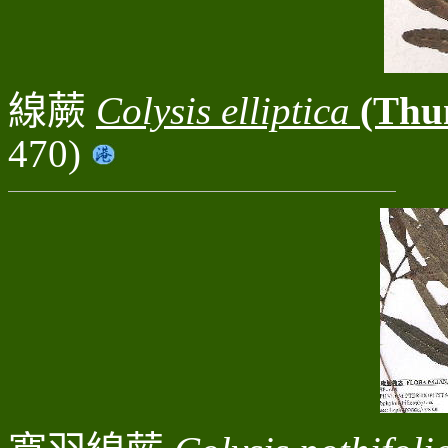
線蕨
Colysis elliptica
(Thu
470)