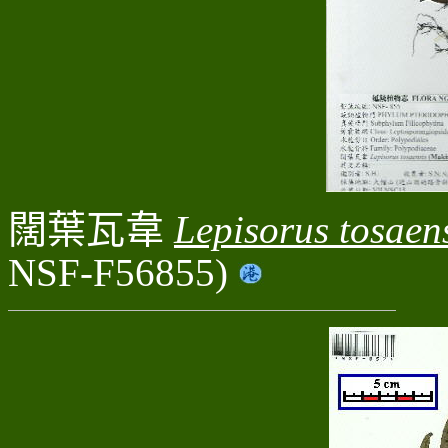
闊葉瓦韋
Lepisorus tosaen
NSF-F56855)