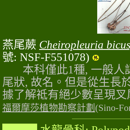
燕尾蕨
Cheiropleuria bicu
號: NSF-F551078)
本科僅此1種, 一般人認
尾狀, 故名
。
但是從生長
據了解祗有絕少數呈現叉尾
福爾摩莎植物勘察計劃
(Sino-For
水龍骨科: Polypodi