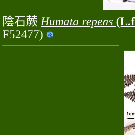
陰石蕨
Humata repens
(L.f
F52477)