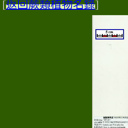
[
返回蕨類植物名錄
]