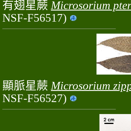
有翅星蕨
Microsorium pte
NSF-F56517)
顯脈星蕨
Microsorium zipp
NSF-F56527)