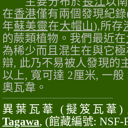
主要分布於
長江
以
在
香港
僅有兩個發現紀錄(1
年
蘇美靈
在
大帽山
),所存
的蕨類植物。我們最近在
為稀少而且混生在與它極
辯, 此乃不易被人發現的
以上, 寬可達 2厘米, 一般 
奧
瓦
韋
。
異葉瓦葦 (擬笈瓦葦)
Tagawa
, (館藏編號: NSF-F