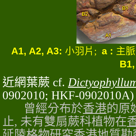
A1, A2, A3:
a :
小羽片;
主脈
B1,
近網葉蕨 cf.
Dictyophyll
0902010; HKF-0902010A
曾經分布於
香港
的原
止, 未有雙扇蕨科植物在
延陵格物研究香港地質勘