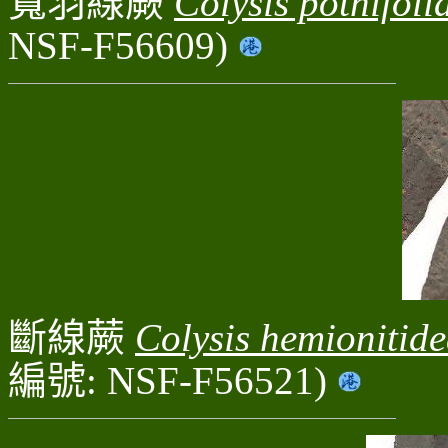
寬羽線蕨
Colysis pothifoli
NSF-F56609)
斷線蕨
Colysis hemionitid
編號: NSF-F56521)