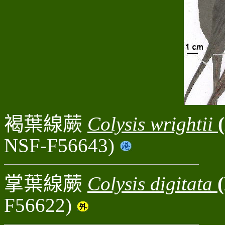
褐葉線蕨
Colysis wrightii
NSF-F56643)
掌葉線蕨
Colysis digitata
F56622)