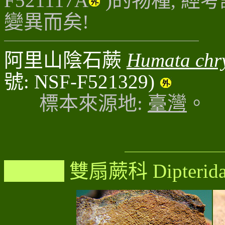
F521117A
)的物種, 
變異而矣!
阿里山陰石蕨
Humata chr
號: NSF-F521329)
標本來源地:
臺灣
。
雙扇蕨科 Dipterida