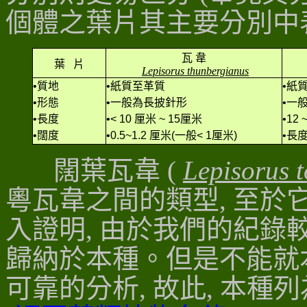
個體之葉片其主要分別中
瓦 韋
葉 片
Lepisorus thunbergianus
•
質地
•
紙質至革質
•
紙
•
形態
•
一般為長披針形
•
一般
•長度
•< 10 厘米 ~ 15厘米
•12 
•闊度
•0.5~1.2 厘米(一般< 1厘米)
•
長度
闊葉瓦韋 (
Lepisorus t
粵瓦韋之間的類型, 至於
入證明, 由於我們的紀錄
歸納於本種
。但是不能就
可靠的分析, 故此, 本種