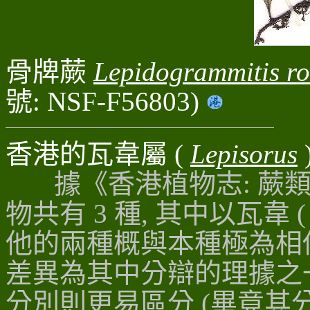
骨牌蕨
Lepidogrammitis ro
號: NSF-F56803)
香港的
瓦
韋
屬
(
Lepisorus
據
《香港植物志: 蕨
物共有 3 種, 其中以
瓦
韋 
他的兩種概與本種極為相
差異為其中分辯的理據之
分別則更易區分 (畢竟其