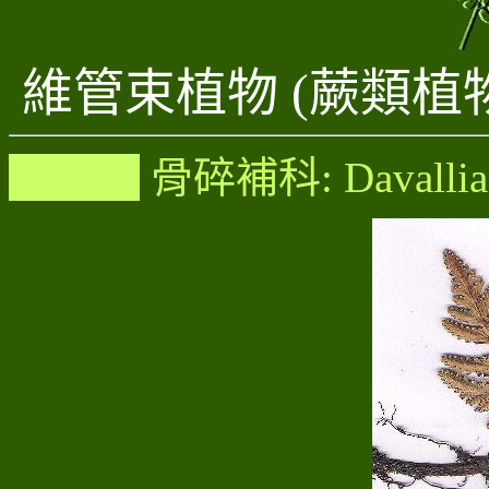
維管束植物 (蕨類植
骨碎補科
: Davalli