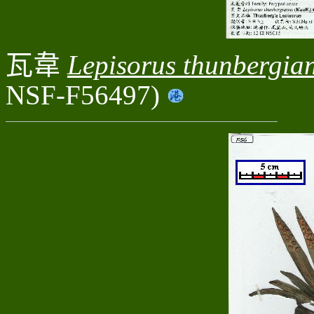
瓦韋
Lepisorus thunbergia
NSF-F56497)